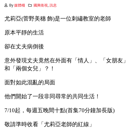
By
媒體棧
國興衛視
,
訊息
尤莉亞(菅野美穗 飾)是一位刺繡教室的老師
原本平靜的生活
卻在丈夫病倒後
意外發現丈夫竟然在外面有「情人」、「女朋友」
和「兩個女兒」？！
面對如此混亂的局面
他們開始了一段非同尋常的共同生活！
7/10起，每週五晚間十點(首集70分鐘加長版)
敬請準時收看「尤莉亞老師的紅線」