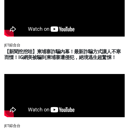
JET綜合台
【新聞挖挖哇】柬埔寨詐騙內幕！最新詐騙方式讓人不寒
而慄！IG網美被騙到柬埔寨遭侵犯，絕境逃生超驚悚！
JET綜合台