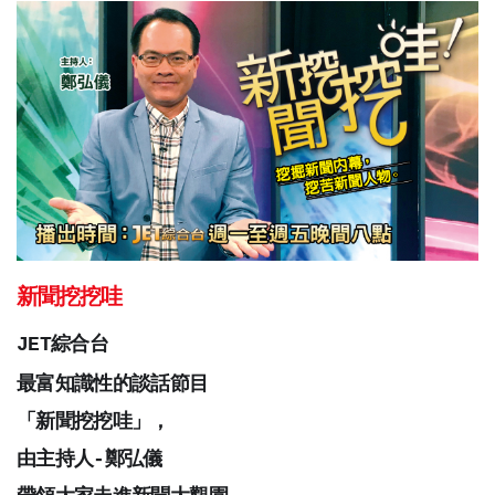
新聞挖挖哇
JET綜合台
最富知識性的談話節目
「新聞挖挖哇」，
由主持人-鄭弘儀