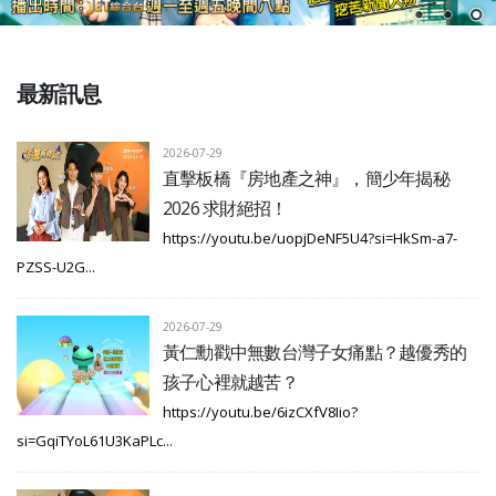
最新訊息
2026-07-29
直擊板橋『房地產之神』，簡少年揭秘
2026 求財絕招！
https://youtu.be/uopjDeNF5U4?si=HkSm-a7-
PZSS-U2G...
2026-07-29
黃仁勳戳中無數台灣子女痛點？越優秀的
孩子心裡就越苦？
https://youtu.be/6izCXfV8Iio?
si=GqiTYoL61U3KaPLc...