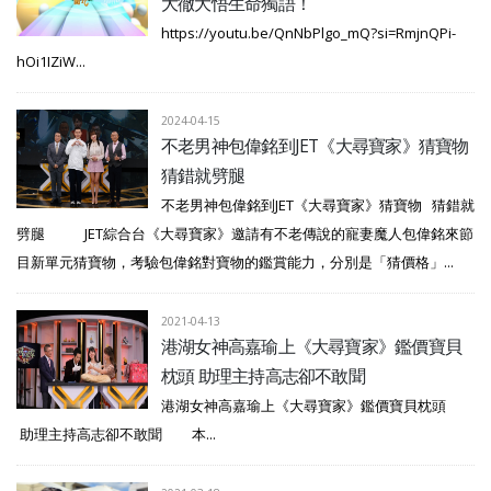
大徹大悟生命獨語！
https://youtu.be/QnNbPlgo_mQ?si=RmjnQPi-
hOi1IZiW...
2024-04-15
不老男神包偉銘到JET《大尋寶家》猜寶物
猜錯就劈腿
不老男神包偉銘到JET《大尋寶家》猜寶物 猜錯就
劈腿 JET綜合台《大尋寶家》邀請有不老傳說的寵妻魔人包偉銘來節
目新單元猜寶物，考驗包偉銘對寶物的鑑賞能力，分別是「猜價格」...
2021-04-13
港湖女神高嘉瑜上《大尋寶家》鑑價寶貝
枕頭 助理主持高志卻不敢聞
港湖女神高嘉瑜上《大尋寶家》鑑價寶貝枕頭
助理主持高志卻不敢聞 本...