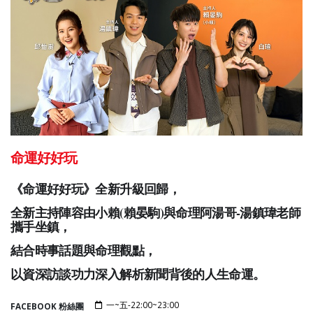
命運好好玩
《命運好好玩》全新升級回歸，
全新主持陣容由小賴(賴晏駒)
與命理阿湯哥-湯鎮瑋老師
攜手坐鎮，
結合時事話題與命理觀點，
以資深訪談功力
深入解析新聞背後的人生命運。
一~五-22:00~23:00
FACEBOOK 粉絲團