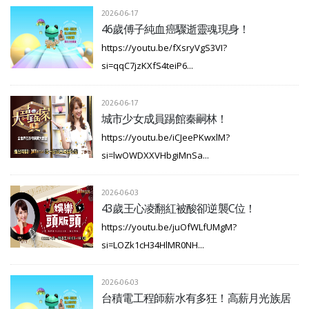
2026-06-17
46歲傅子純血癌驟逝靈魂現身！
https://youtu.be/fXsryVgS3VI?
si=qqC7jzKXfS4teiP6...
2026-06-17
城市少女成員踢館秦嗣林！
https://youtu.be/iCJeePKwxlM?
si=lwOWDXXVHbgiMnSa...
2026-06-03
43歲王心凌翻紅被酸卻逆襲C位！
https://youtu.be/juOfWLfUMgM?
si=LOZk1cH34HlMR0NH...
2026-06-03
台積電工程師薪水有多狂！高薪月光族居