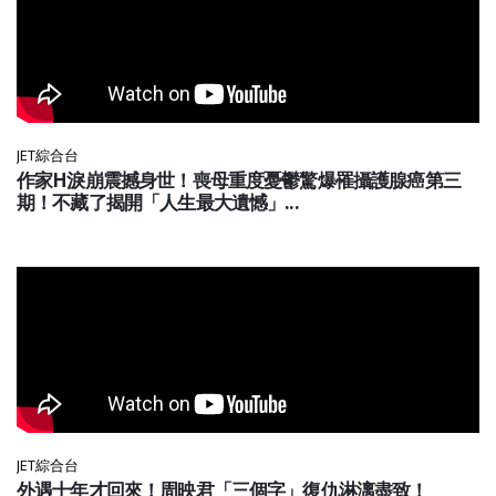
JET綜合台
作家H淚崩震撼身世！喪母重度憂鬱驚爆罹攝護腺癌第三
期！不藏了揭開「人生最大遺憾」...
JET綜合台
外遇十年才回來！周映君「三個字」復仇淋漓盡致！