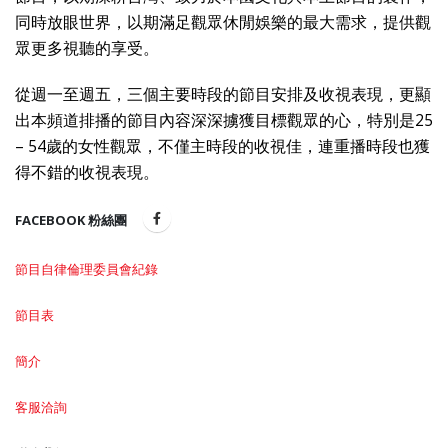
同時放眼世界，以期滿足觀眾休閒娛樂的最大需求，提供觀
眾更多視聽的享受。
從週一至週五，三個主要時段的節目安排及收視表現，更顯
出本頻道排播的節目內容深深擄獲目標觀眾的心，特別是25
– 54歲的女性觀眾，不僅主時段的收視佳，連重播時段也獲
得不錯的收視表現。
FACEBOOK 粉絲團
節目自律倫理委員會紀錄
節目表
簡介
客服洽詢