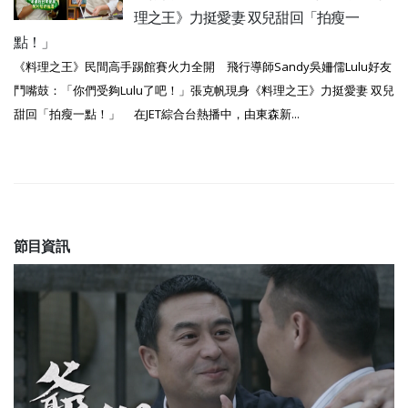
理之王》力挺愛妻 双兒甜回「拍瘦一
點！」
《料理之王》民間高手踢館賽火力全開 飛行導師Sandy吳姍儒Lulu好友
鬥嘴鼓：「你們受夠Lulu了吧！」張克帆現身《料理之王》力挺愛妻 双兒
甜回「拍瘦一點！」 在JET綜合台熱播中，由東森新...
節目資訊