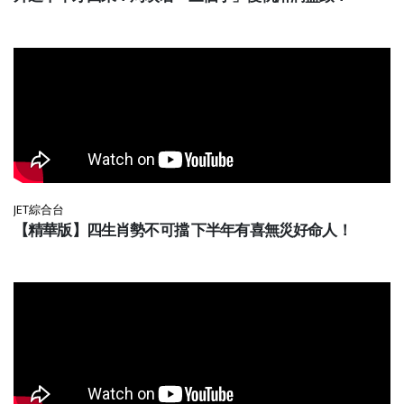
JET綜合台
【精華版】四生肖勢不可擋 下半年有喜無災好命人！