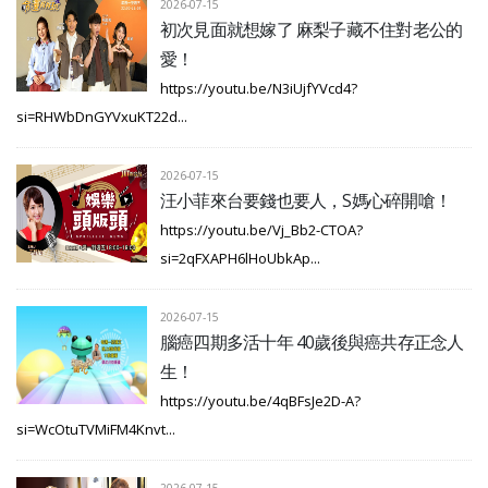
2026-07-15
初次見面就想嫁了 麻梨子藏不住對老公的
愛！
https://youtu.be/N3iUjfYVcd4?
si=RHWbDnGYVxuKT22d...
2026-07-15
汪小菲來台要錢也要人，S媽心碎開嗆！
https://youtu.be/Vj_Bb2-CTOA?
si=2qFXAPH6lHoUbkAp...
2026-07-15
腦癌四期多活十年 40歲後與癌共存正念人
生！
https://youtu.be/4qBFsJe2D-A?
si=WcOtuTVMiFM4Knvt...