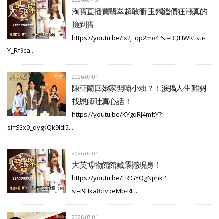
2026-07-15
淘寶直播買翡翠超敢衝 玉鐲鑑價狂漲真的
撿到寶
https://youtu.be/ix2j_qp2mo4?si=BQHWKFsu-
Y_Rf9ca...
2026-07-01
陳亞蘭回娘家開嗆小賴？！淚揭人生難關
找恩師吐真心話！
https://youtu.be/KYgqRJ4mftY?
si=S3x0_dygkQk9Idi5...
2026-07-01
大英博物館館藏震撼現身！
https://youtu.be/LRIGYQgNphk?
si=I9Hka8clvoeMb-RE...
2026-07-01