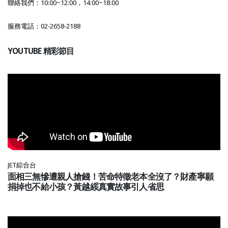
聯絡我們：10:00~12:00，14:00~18:00
服務電話：02-2658-2188
YOUTUBE 精彩節目
JET綜合台
面相三無慘遭親人搶錢！苦命特徵老本全沒了？財產寧願
捐掉也不給小孩？黃越綏真實故事引人省思