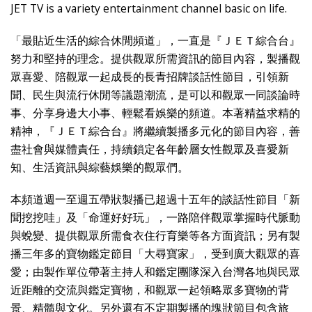
JET TV is a variety entertainment channel basic on life.
「最貼近生活的綜合休閒頻道」，一直是『ＪＥＴ綜合台』
努力和堅持的理念。提供觀眾所需資訊的節目內容，製播觀
眾喜愛、陪觀眾一起成長的長青招牌談話性節目，引領新
聞、民生與流行休閒等議題潮流，是可以和觀眾一同談論時
事、分享身邊大小事、輕鬆看娛樂的頻道。本著精益求精的
精神，『ＪＥＴ綜合台』將繼續製播多元化的節目內容，善
盡社會與媒體責任，持續鎖定各年齡層女性觀眾及喜愛新
知、生活資訊與綜藝娛樂的觀眾們。
本頻道週一至週五帶狀製播已超過十五年的談話性節目「新
聞挖挖哇」及「命運好好玩」，一路陪伴觀眾掌握時代脈動
與蛻變、提供觀眾所需食衣住行育樂等各方面資訊；另有製
播三年多的寶物鑑定節目「大尋寶家」，受到廣大觀眾的喜
愛；由製作單位帶著主持人和鑑定團隊深入台灣各地與民眾
近距離的交流與鑑定寶物，和觀眾一起領略眾多寶物的背
景、精髓與文化。另外還有不定期製播的塊狀節目包含旅