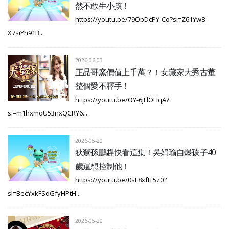
然不敢生小孩！
https://youtu.be/79ObDcPY-Co?si=Z61Yw8-
X7siYh91B...
2026-06-03
正品哥窯價值上千萬？！女藏家大秀古董
整個愛不釋手！
https://youtu.be/OY-6jFlOHqA?
si=m1hxmqU53nxQCRY6...
2026-05-20
狄鶯孫鵬趕快看這集！吳娟瑜自爆孩子40
歲還想控制他！
https://youtu.be/0sL8xfIT5z0?
si=BecYxkFSdGfyHPtH...
2026-05-20