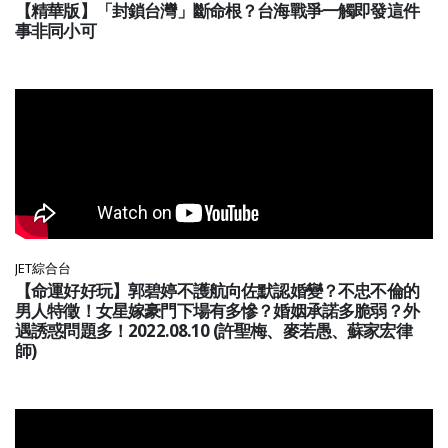
【精華版】「封鎖台灣」斷命根？台海戰爭一觸即發這件
事非同小可
JET綜合台
【命運好好玩】郭碧婷不護航向佐默認婚變？不忠不倫的
男人特徵！女星嫁豪門下場有多慘？婚姻承諾多脆弱？外
遇誘惑問題多！2022.08.10 (許聖梅、麥若愚、蘇家宏律
師)