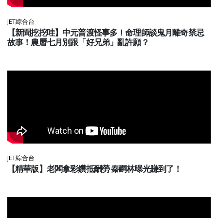
JET綜合台
【新聞挖挖哇】中元普渡怪事多！命理師談鬼月離奇禁忌
故事！農曆七月別跟「好兄弟」亂許願？
JET綜合台
【精華版】老闆拿彩鑽抵酬勞 秦嗣林曝光賺到了！