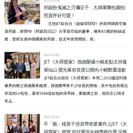
2021-03-18
邦妮扮鬼滅之刃彌豆子 大媽軍團包圍拍
照直呼好可愛！
主持JET綜合台《超級辯辯辯》的前阿聯酋空服
員邦妮，經營FB《邦妮寫日記》分享當空姐的趣事，擁有8.5萬的粉絲追
蹤，曾經去過86個國家的邦妮，從去年疫情開始，就...
2021-03-02
JET《大尋寶家》孫德榮爆小豬差點主持蓬
萊仙山 螢光幕前首度公開向小豬鄭重道歉
JET綜合台節目《大尋寶家》本周二(3/2)邀請到偶
像界的教父孫德榮來鑑寶，孫德榮帶來不少珍貴的寶物，其中包括有羅志
祥送的LV包包，還有5566送給他的浪琴錶，要鑑價之前，他坦言心情非
常忐...
2021-02-01
不「藝」樣黃子佼首帶老婆畫作上JET《大
尋寶家》鑑寶 節目重現金鐘獎模仿秀 逗樂