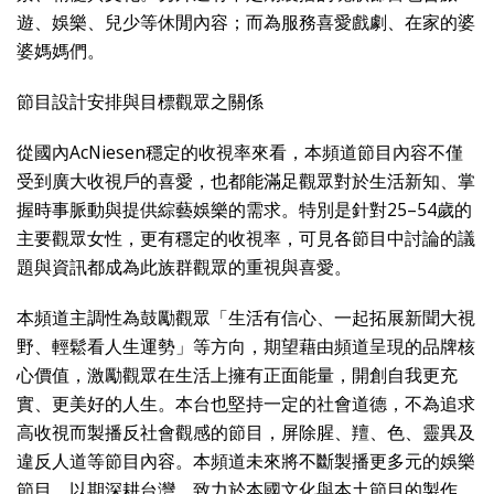
遊、娛樂、兒少等休閒內容；而為服務喜愛戲劇、在家的婆
婆媽媽們。
節目設計安排與目標觀眾之關係
從國內AcNiesen穩定的收視率來看，本頻道節目內容不僅
受到廣大收視戶的喜愛，也都能滿足觀眾對於生活新知、掌
握時事脈動與提供綜藝娛樂的需求。特別是針對25–54歲的
主要觀眾女性，更有穩定的收視率，可見各節目中討論的議
題與資訊都成為此族群觀眾的重視與喜愛。
本頻道主調性為鼓勵觀眾「生活有信心、一起拓展新聞大視
野、輕鬆看人生運勢」等方向，期望藉由頻道呈現的品牌核
心價值，激勵觀眾在生活上擁有正面能量，開創自我更充
實、更美好的人生。本台也堅持一定的社會道德，不為追求
高收視而製播反社會觀感的節目，屏除腥、羶、色、靈異及
違反人道等節目內容。本頻道未來將不斷製播更多元的娛樂
節目，以期深耕台灣、致力於本國文化與本土節目的製作，