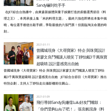
Sandy嚇到吃手手
在JET綜合台熱播中，由東森新媒體與量子娛樂打造的廚藝選秀節目《料
理之王》，本周承接上集「米的料理主題」，最終六強也即將在本集中揭
曉，每位選手都使出殺手鐧，爭取最後的六張門票！但面臨淘汰命運的時
刻...
2021-01-11
曾國城現身《大尋寶家》特企 與珠寶設計
家廖文良鬥嘴讓人噴笑 丁靜怡戴3千萬珠寶
超吸睛 設計靈感竟出自她
曾國城現身《大尋寶家》特企 與珠寶設計家廖文良鬥嘴讓人噴笑丁靜怡
戴3千萬珠寶超吸睛 設計靈感竟出自她 JET綜合台節目《大尋寶家》推出
特別企劃，主持人丁靜怡走出攝影棚前往圓山...
2021-01-09
飛行導師Sandy吳姍儒Lulu好友鬥嘴鼓：
「你們受夠Lulu了吧！」 張克帆現身《料