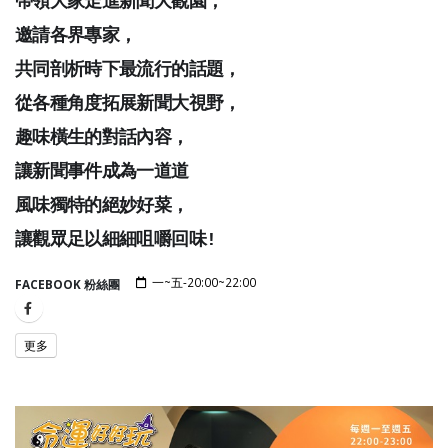
帶領大家走進新聞大觀園，
邀請各界專家，
共同剖析時下最流行的話題，
從各種角度拓展新聞大視野，
趣味橫生的對話內容，
讓新聞事件成為一道道
風味獨特的絕妙好菜，
讓觀眾足以細細咀嚼回味!
一~五-20:00~22:00
FACEBOOK 粉絲團
更多