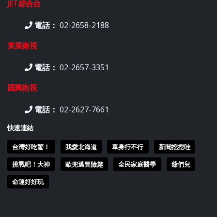
JET綜合台
電話：
02-2658-2188
東風衛視
電話：
02-2657-3351
國興衛視
電話：
02-2627-7661
快速連結
台灣好吃驚！
我愛北海道
單身行不行
新聞挖挖哇
挑戰吧！大神
歐兜邁冒險趣
全民家庭醫學
爺們兒
命運好好玩