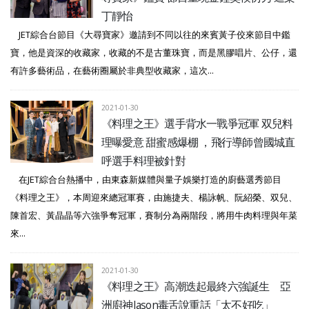
丁靜怡
JET綜合台節目《大尋寶家》邀請到不同以往的來賓黃子佼來節目中鑑
寶，他是資深的收藏家，收藏的不是古董珠寶，而是黑膠唱片、公仔，還
有許多藝術品，在藝術圈屬於非典型收藏家，這次...
2021-01-30
《料理之王》選手背水一戰爭冠軍 双兒料
理曝愛意 甜蜜感爆棚 ，飛行導師曾國城直
呼選手料理被針對
在JET綜合台熱播中，由東森新媒體與量子娛樂打造的廚藝選秀節目
《料理之王》，本周迎來總冠軍賽，由施捷夫、楊詠帆、阮紹榮、双兒、
陳首宏、黃晶晶等六強爭奪冠軍，賽制分為兩階段，將用牛肉料理與年菜
來...
2021-01-30
《料理之王》高潮迭起最終六強誕生 亞
洲廚神Jason毒舌說重話「太不好吃」