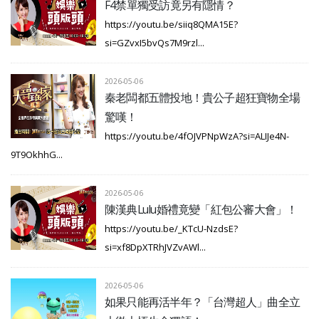
F4禁單獨受訪竟另有隱情？
https://youtu.be/siiq8QMA15E?
si=GZvxI5bvQs7M9rzl...
2026-05-06
秦老闆都五體投地！貴公子超狂寶物全場
驚嘆！
https://youtu.be/4fOJVPNpWzA?si=ALIJe4N-
9T9OkhhG...
2026-05-06
陳漢典Lulu婚禮竟變「紅包公審大會」！
https://youtu.be/_KTcU-NzdsE?
si=xf8DpXTRhJVZvAWl...
2026-05-06
如果只能再活半年？「台灣超人」曲全立