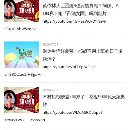
蔡依林大巨蛋燒9億背後真相？阿妹、A-
LIN私下組『烈酒女團』喝到斷片！
https://youtu.be/4G-FasW0vOY?si=t-
E9guGiNbW5zqov...
2026-07-01
退休生活好憂鬱？45歲不用上班的日子多
快活？
https://youtu.be/hfZXjL6xE1k?
si=S8Qt2uo2rHBgc-Hn...
2026-06-17
木村拓哉睽違7年來了！盤點90年代天菜男
神
https://youtu.be/WMuASROdbpo?
si=wrZFVVZEEHtVkW8N...