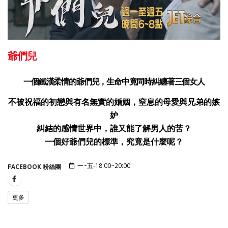
爺們兒
一個鐵漢柔情的爺們兒，生命中竟同時糾纏著三個女人
不被祝福的初戀與有名無實的婚姻，窒息的母愛與兄弟的嫉
妒
糾結的感情世界中，誰又能了解男人的苦？
一個好爺們兒的標準，究竟是什麼呢？
一~五-18:00~20:00
FACEBOOK 粉絲團
更多