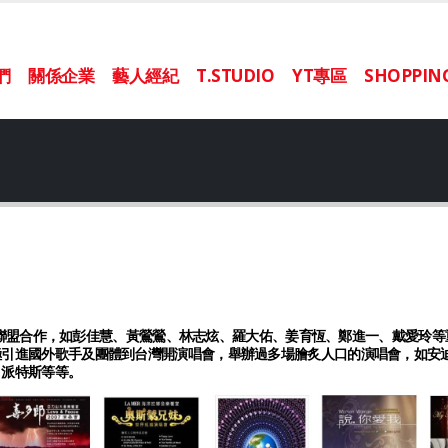
們
關係企業
藝人經紀
T.STUDIO
YT專區
SHOPPI
聯盟合作，如彭佳慧、黃鶯鶯、林志炫、羅大佑、姜育恆、鄭進一、戴愛玲等
極引進國外歌手及團體到台灣開演唱會，舉辦過多場膾炙人口的演唱會，如安
、派特斯等等。