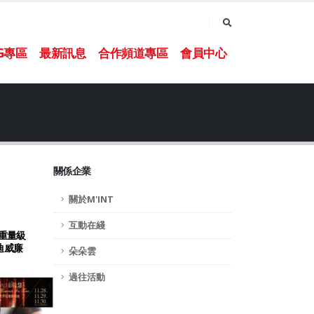
NG專區
最新訊息
合作頻道專區
會員中心
關係企業
關於M'INT
互動在綫
重量級
迪威廉
朵朵雲
過往活動