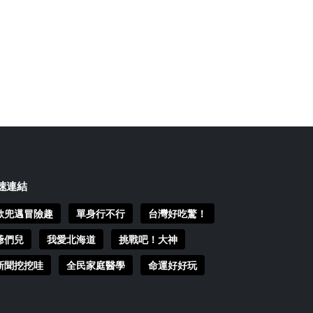
速連結
歐兜邁冒險趣
單身行不行
台灣好吃驚！
爺們兒
我愛北海道
挑戰吧！大神
新聞挖挖哇
全民家庭醫學
命運好好玩