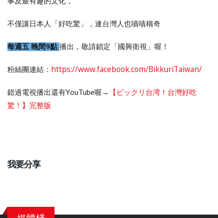
事及最有趣的文化，
不僅讓日本人「好吃驚」，連台灣人也嘖嘖稱奇
每週五 晚間9點 
播出，敬請鎖定「國興衛視」喔！ 
https://www.facebook.com/BikkuriTaiwan/
粉絲團連結：
錯過電視播出還有YouTube喔→
【ビックリ台湾！台灣好吃
驚！】完整版
我要分享