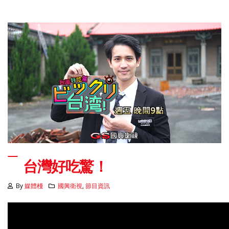
台灣好吃驚！
By
媒體棧
國興衛視
,
節目資訊