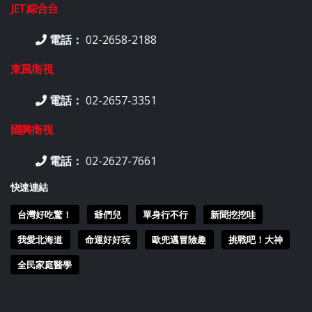
JET綜合台
電話：
02-2658-2188
東風衛視
電話：
02-2657-3351
國興衛視
電話：
02-2627-7661
快速連結
台灣好吃驚！
爺們兒
單身行不行
新聞挖挖哇
我愛北海道
命運好好玩
歐兜邁冒險趣
挑戰吧！大神
全民家庭醫學