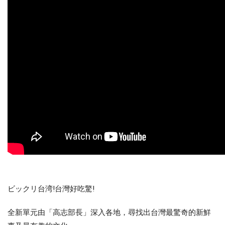
ビックリ台湾!台灣好吃驚!
全新單元由「高志部長」深入各地，尋找出台灣最驚奇的新鮮