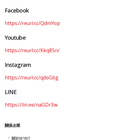
Facebook
https://reurl.cc/QdmYop
Youtube
https://reurl.cc/Kkq85n/
Instagram
https://reurl.cc/qdoGbg
LINE
https://lin.ee/naGDr3w
關係企業
關於M'INT