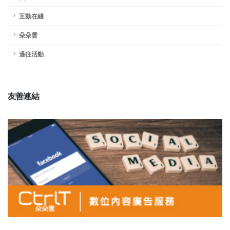
互動在綫
朵朵雲
過往活動
友善連結