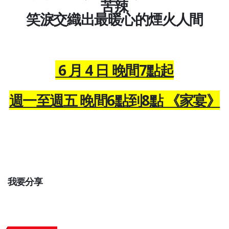
苦辣
笑淚交織出最暖心的煙火人間
6 月 4 日 晚間7點起
週一至週五 晚間6點到8點 《家宴》
我要分享