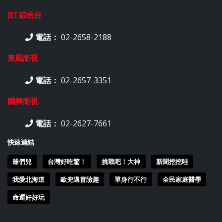
JET綜合台
電話：
02-2658-2188
東風衛視
電話：
02-2657-3351
國興衛視
電話：
02-2627-7661
快速連結
爺們兒
台灣好吃驚！
挑戰吧！大神
新聞挖挖哇
我愛北海道
歐兜邁冒險趣
單身行不行
全民家庭醫學
命運好好玩