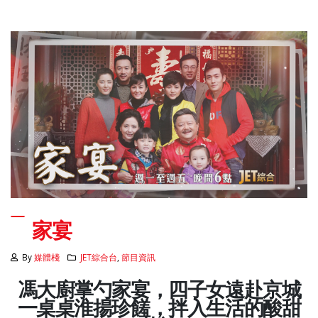
家宴
By
媒體棧
JET綜合台
,
節目資訊
馮大廚掌勺家宴，四子女遠赴京城
一桌桌淮揚珍饈，拌入生活的酸甜