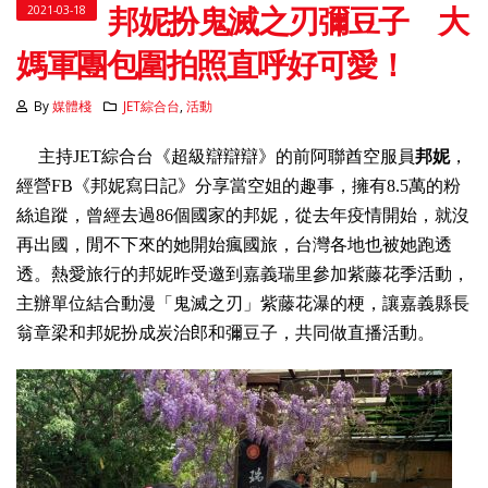
邦妮扮鬼滅之刃彌豆子 大
2021-03-18
媽軍團包圍拍照直呼好可愛！
By
媒體棧
JET綜合台
,
活動
《
主持JET綜合台
超
級辯辯辯》的前阿聯酋空服員
邦妮
，
經營
FB
《
邦妮寫日記
》
分享當空姐的趣事，
擁有
8.5
萬的粉
絲追蹤，曾經去過
86
個國家的邦妮，從去年疫情開始，就沒
再出國，閒不下來的她開始瘋國旅，台灣各地也被她跑透
透。
熱愛旅行的邦妮昨受邀到嘉義瑞里參加紫藤花季活動，
主辦單位結合
動漫「鬼滅之刃」紫藤花瀑的梗，讓嘉義縣長
翁章梁和邦妮扮成炭治郎和彌豆子，共同做直播活動。