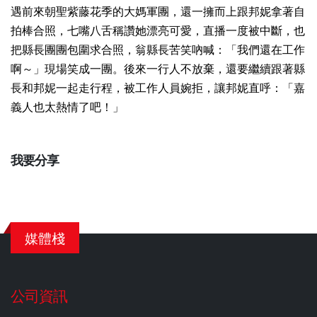
遇前來朝聖
紫藤花季的大媽軍團，還一擁而上跟邦妮拿著自
拍棒合照，七嘴八舌稱讚她漂亮可愛，直播一度被中斷，也
把縣長團團包圍求合照，翁縣長苦笑吶喊：「我們還在工作
啊～」現場笑成一團。後來一行人不放棄，還要繼續跟著縣
長和邦妮一起走行程，被工作人員婉拒，讓邦妮直呼：「嘉
義人也
太熱情了吧！
」
我要分享
媒體棧
公司資訊