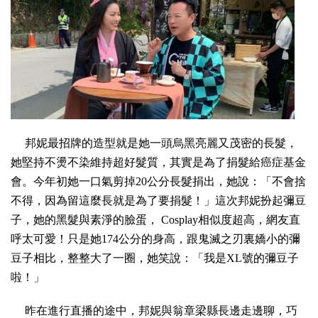
邦妮最招牌的造型就是她一頭烏黑亮麗又茂密的長髮，
她堅持不燙不染維持超好髮質，其實是為了捐髮給癌症基金
「
會。今年初她一口氣剪掉
20
公分長髮捐出，她說：
不會捨
不得，因為留這麼長就是為了要捐髮！」這次邦妮扮起彌豆
子，她的黑髮與素淨的臉蛋，
Cosplay
相似度超高，網友直
呼太可愛！只是她
174
公分的身高，跟鬼滅之刃裏嬌小的彌
豆子相比，整整大了一圈，她笑說：「我是
XL
號的彌豆子
啦！」
昨在進行直播的途中，邦妮與翁章梁縣長邊走邊聊，巧