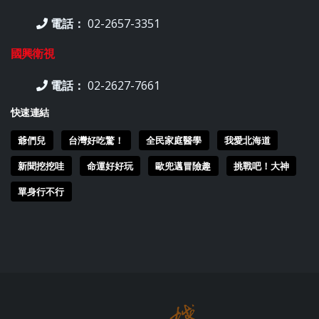
電話：
02-2657-3351
國興衛視
電話：
02-2627-7661
快速連結
爺們兒
台灣好吃驚！
全民家庭醫學
我愛北海道
新聞挖挖哇
命運好好玩
歐兜邁冒險趣
挑戰吧！大神
單身行不行