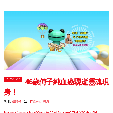
46歲傅子純血癌驟逝靈魂現
2026-06-17
身！
By
媒體棧
JET綜合台
,
訊息