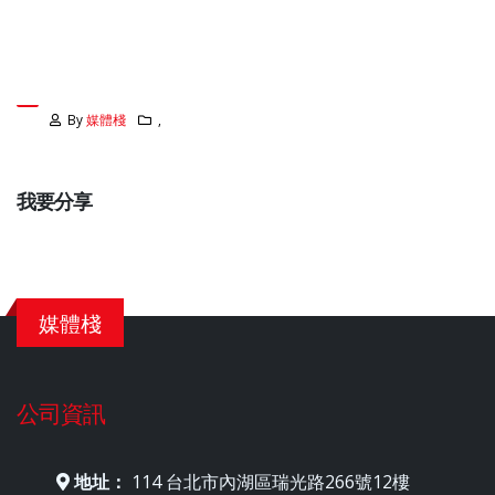
By
媒體棧
,
我要分享
媒體棧
公司資訊
地址：
114 台北市內湖區瑞光路266號12樓