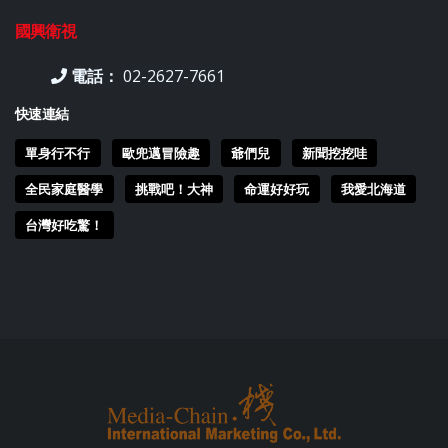
國興衛視
電話：
02-2627-7661
快速連結
單身行不行
歐兜邁冒險趣
爺們兒
新聞挖挖哇
全民家庭醫學
挑戰吧！大神
命運好好玩
我愛北海道
台灣好吃驚！