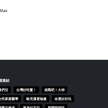
Max
速連結
爺們兒
台灣好吃驚！
挑戰吧！大神
全民家庭醫學
歐兜邁冒險趣
命運好好玩
我愛北海道
單身行不行
新聞挖挖哇