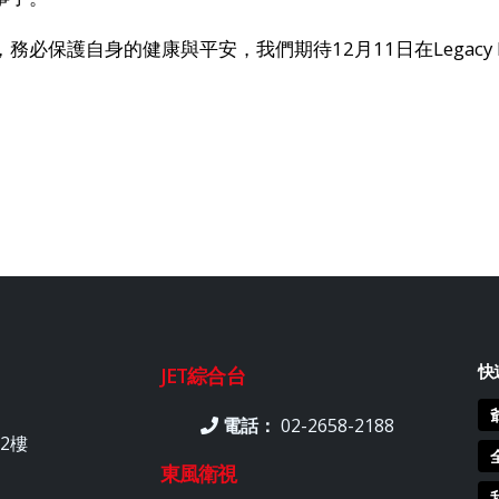
保護自身的健康與平安，我們期待12月11日在Legacy 
快
JET綜合台
電話：
02-2658-2188
2樓
東風衛視