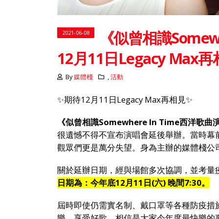
《似曾相識Somew
2021-06-08
12月11日Legacy Max
By
媒體棧
,
活動
✨期待12月11日
Legacy
Max再相見✨
《似曾相識Somewhere In Time西洋歌
很遺憾不得不宣布演唱會延後舉辦。當時幕
觀眾們更是萬分失望。身為主辦的媒體棧公
關於延辦日期，經與場館多次協調，並考量
日期為：今年底12月11日(六) 晚間7:30。
屆時即使仍需實名制、戴口罩等各種防疫措
樂、享受好歌，相信是大家今年度最快樂的