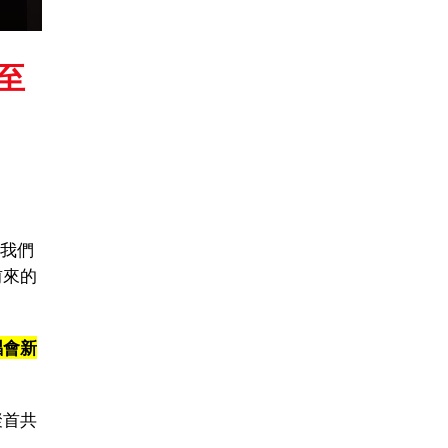
延至
，我們
前來的
唱會新
聚首共