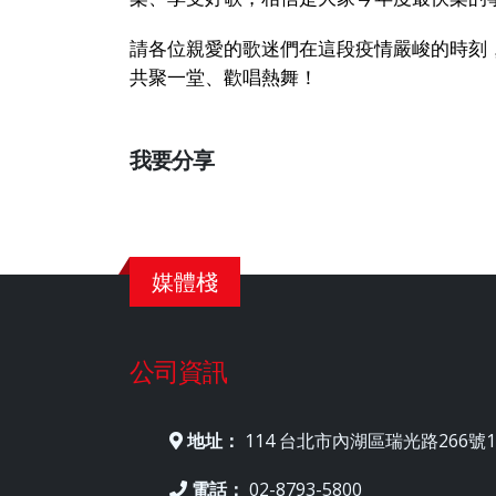
請各位親愛的歌迷們在這段疫情嚴峻的時刻，務必
共聚一堂、歡唱熱舞！
我要分享
媒體棧
公司資訊
地址：
114 台北市內湖區瑞光路266號1
電話：
02-8793-5800