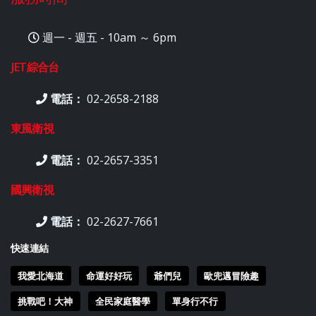
週一 - 週五 - 10am ～ 6pm
JET綜合台
電話：
02-2658-2188
東風衛視
電話：
02-2657-3351
國興衛視
電話：
02-2627-7661
快速連結
我愛北海道
命運好好玩
爺們兒
歐兜邁冒險趣
挑戰吧！大神
全民家庭醫學
單身行不行