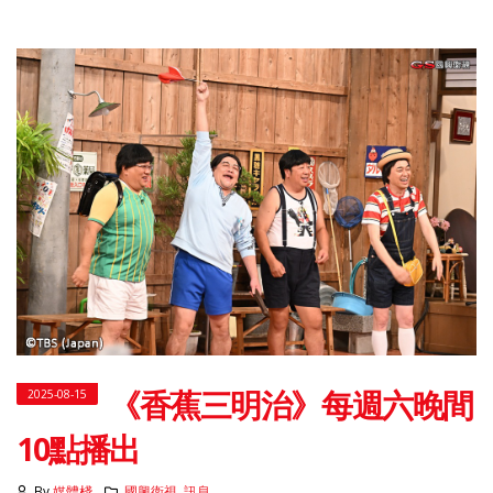
《香蕉三明治》每週六晚間
2025-08-15
10點播出
By
媒體棧
國興衛視
,
訊息