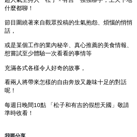
×
什麼都聊！
節目圍繞著來自觀眾投稿的生氣抱怨、煩惱的悄悄
話，
或是某個工作的業內秘辛、
真心推薦的美食情報、
想
嘗試至少體驗一次
看看的事情等
充滿各式各樣令人好奇的故事，
看
兩人將帶來怎樣的自由奔放又趣味十足的對話
呢！
每週日晚間
10
點
「松子和有吉的假想天國」
敬請
準時收看
！
我要分享