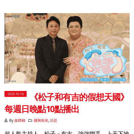
《松子和有吉的假想天國》
2025-10-16
每週日晚點10點播出
By
媒體棧
國興衛視
,
訊息
超人氣主持人 松子
有吉 強強聯手，上天下地