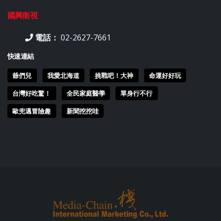
國興衛視
電話：
02-2627-7661
快速連結
爺們兒
我愛北海道
挑戰吧！大神
命運好好玩
台灣好吃驚！
全民家庭醫學
單身行不行
歐兜邁冒險趣
新聞挖挖哇