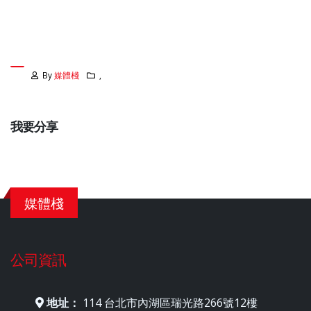
By
媒體棧
,
我要分享
媒體棧
公司資訊
地址：
114 台北市內湖區瑞光路266號12樓