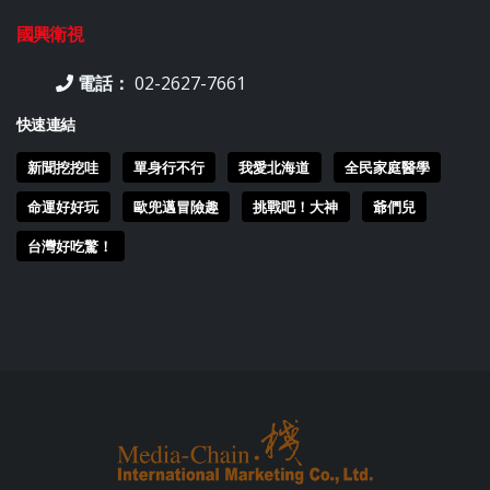
國興衛視
電話：
02-2627-7661
快速連結
新聞挖挖哇
單身行不行
我愛北海道
全民家庭醫學
命運好好玩
歐兜邁冒險趣
挑戰吧！大神
爺們兒
台灣好吃驚！