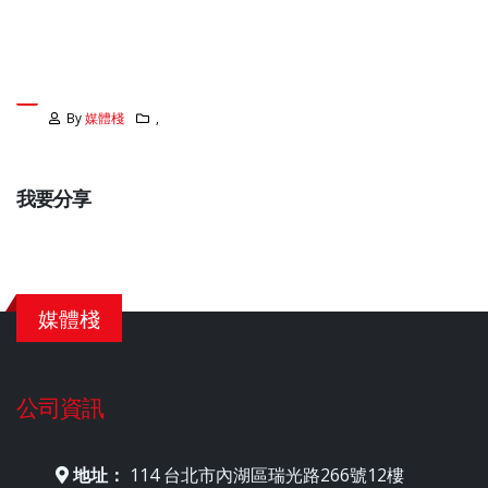
By
媒體棧
,
我要分享
媒體棧
公司資訊
地址：
114 台北市內湖區瑞光路266號12樓