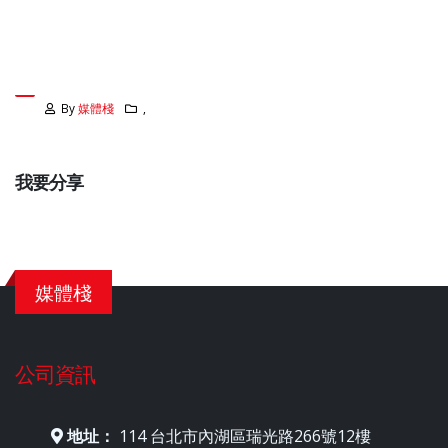
By
媒體棧
,
我要分享
媒體棧
公司資訊
地址：
114 台北市內湖區瑞光路266號12樓