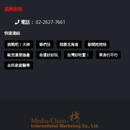
國興衛視
電話：
02-2627-7661
快速連結
挑戰吧！大神
爺們兒
我愛北海道
新聞挖挖哇
歐兜邁冒險趣
命運好好玩
台灣好吃驚！
單身行不行
全民家庭醫學