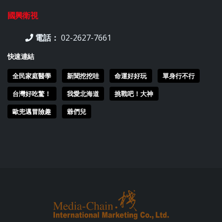
國興衛視
電話：
02-2627-7661
快速連結
全民家庭醫學
新聞挖挖哇
命運好好玩
單身行不行
台灣好吃驚！
我愛北海道
挑戰吧！大神
歐兜邁冒險趣
爺們兒