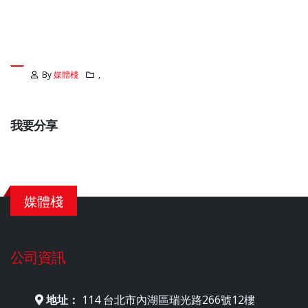
By
媒體棧
,
我要分享
媒體棧
公司資訊
地址：
114 台北市內湖區瑞光路266號12樓