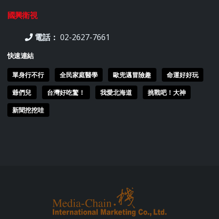
國興衛視
電話：
02-2627-7661
快速連結
單身行不行
全民家庭醫學
歐兜邁冒險趣
命運好好玩
爺們兒
台灣好吃驚！
我愛北海道
挑戰吧！大神
新聞挖挖哇