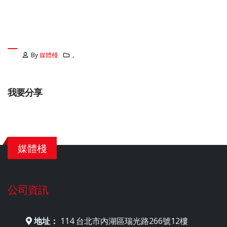
By
媒體棧
,
我要分享
媒體棧
公司資訊
地址：
114 台北市內湖區瑞光路266號12樓