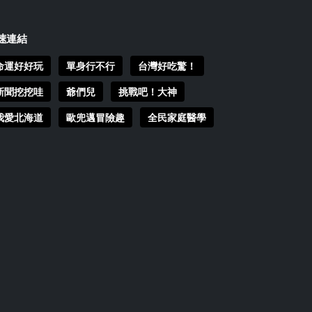
速連結
命運好好玩
單身行不行
台灣好吃驚！
新聞挖挖哇
爺們兒
挑戰吧！大神
我愛北海道
歐兜邁冒險趣
全民家庭醫學