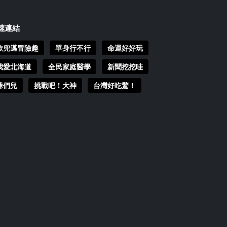
速連結
歐兜邁冒險趣
單身行不行
命運好好玩
我愛北海道
全民家庭醫學
新聞挖挖哇
爺們兒
挑戰吧！大神
台灣好吃驚！