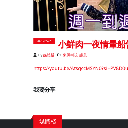
小鮮肉一夜情暈船
2026-05-20
By
媒體棧
東風衛視
,
訊息
https://youtu.be/AtsqccMSYN0?si=PV8D
我要分享
媒體棧