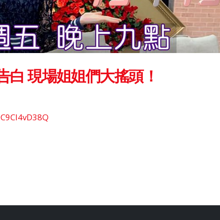
告白 現場姐姐們大搖頭！
0uC9Cl4vD38Q