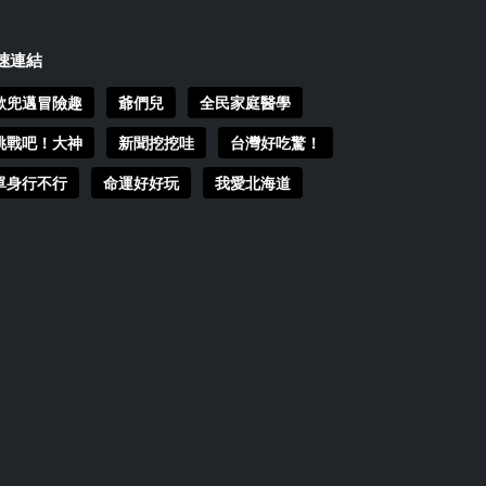
速連結
歐兜邁冒險趣
爺們兒
全民家庭醫學
挑戰吧！大神
新聞挖挖哇
台灣好吃驚！
單身行不行
命運好好玩
我愛北海道