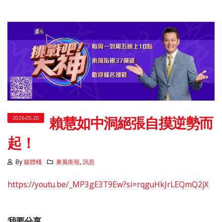
賴慧如中洞絕張自摸逆勢而
2026-05-20
起！
By
媒體棧
東風衛視
,
訊息
https://youtu.be/_MP3gE3T9Ew?si=rqguHkJrLEQmQ2jX
我要分享