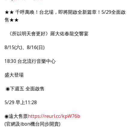
★★
千呼萬喚！台北場，即將開啟全新篇章！
5/29
全面啟
售★★
《所以明天會更好》羅大佑春龍交響宴
8/15(
六
)
、
8/16(
日
)
18:30
台北流行音樂中心
盛大登場
◉
下週五
全面啟售
5/29
早上
11:28
◉遠大售票
https://reurl.cc/kpW76b
(
官網及
ibon
機台同步開賣
)