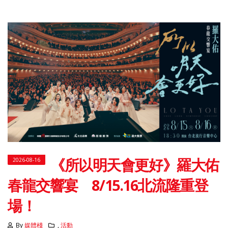
《所以明天會更好》羅大佑
2026-08-16
春龍交響宴 8/15.16北流隆重登
場！
By
媒體棧
,
活動