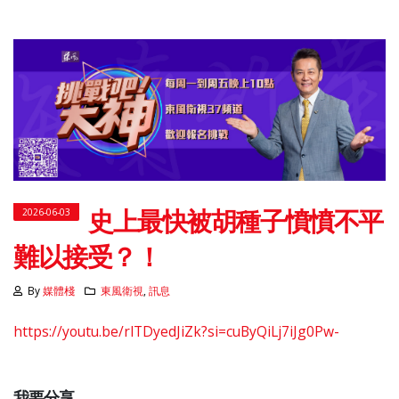
史上最快被胡種子憤憤不平
2026-06-03
難以接受？！
By
媒體棧
東風衛視
,
訊息
https://youtu.be/rlTDyedJiZk?si=cuByQiLj7iJg0Pw-
我要分享