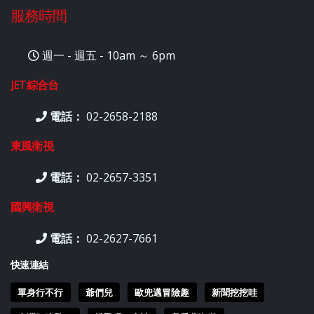
服務時間
週一 - 週五 - 10am ～ 6pm
JET綜合台
電話：
02-2658-2188
東風衛視
電話：
02-2657-3351
國興衛視
電話：
02-2627-7661
快速連結
單身行不行
爺們兒
歐兜邁冒險趣
新聞挖挖哇