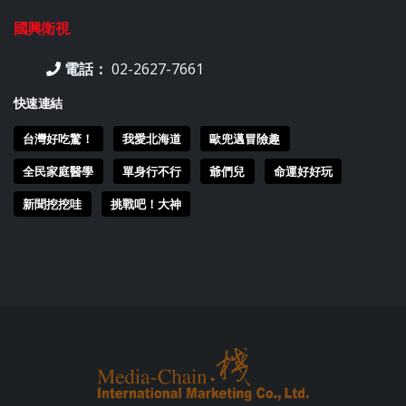
國興衛視
電話：
02-2627-7661
快速連結
台灣好吃驚！
我愛北海道
歐兜邁冒險趣
全民家庭醫學
單身行不行
爺們兒
命運好好玩
新聞挖挖哇
挑戰吧！大神