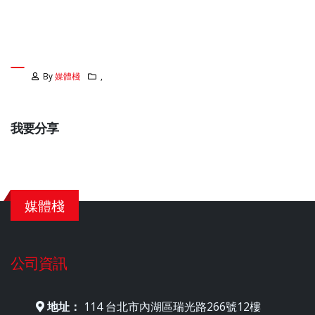
By
媒體棧
,
我要分享
媒體棧
公司資訊
地址：
114 台北市內湖區瑞光路266號12樓