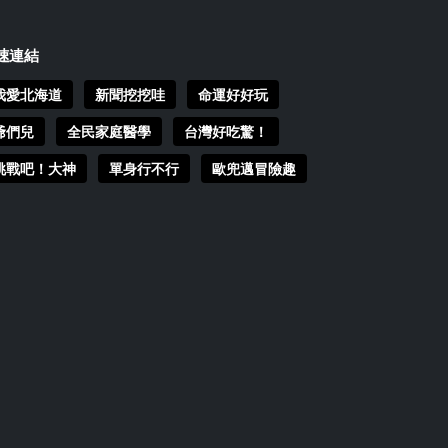
速連結
我愛北海道
新聞挖挖哇
命運好好玩
爺們兒
全民家庭醫學
台灣好吃驚！
挑戰吧！大神
單身行不行
歐兜邁冒險趣