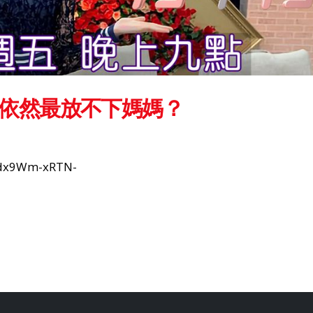
雅依然最放不下媽媽？
zdx9Wm-xRTN-