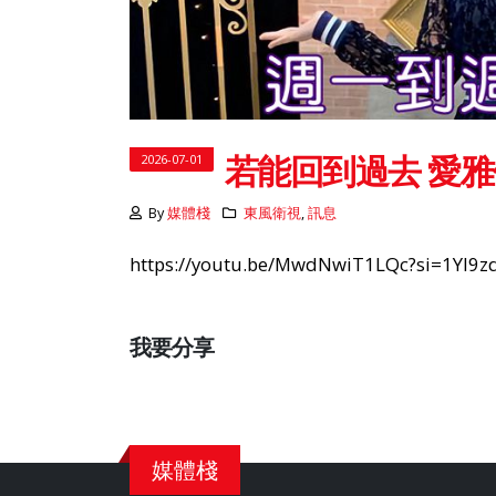
若能回到過去 愛
2026-07-01
By
媒體棧
東風衛視
,
訊息
https://youtu.be/MwdNwiT1LQc?si=1YI9
我要分享
媒體棧